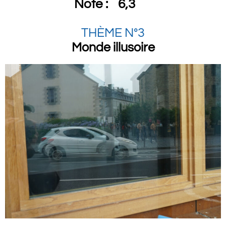
Note :
6,3
THÈME N°3
Monde illusoire