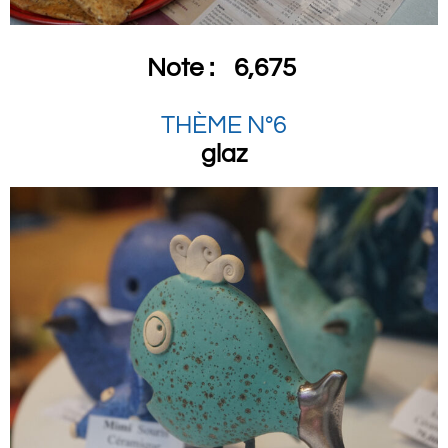
Note :
6,675
THÈME N°6
glaz